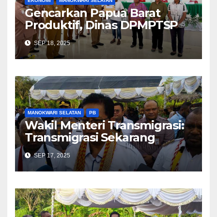
EKONOMI
MANOKWARI SELATAN
Gencarkan Papua Barat
Produktif, Dinas DPMPTSP
Sosialiasi Perizinan Berusaha
SEP 18, 2025
Berbasis Risiko dan NIB
MANOKWARI SELATAN
PB
Wakil Menteri Transmigrasi:
Transmigrasi Sekarang
Tergantung Permintaan
SEP 17, 2025
Pemerintah Daerah