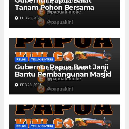
Gubernur Papua Barat
Tanam Pohon Bersama
Civitas Academica
FEB 28, 2026
Universitas Muhammadiyah
RELIGI
TELUK BINTUNI
Gubernur Papua Barat Janji
Bantu Pembangunan Masjid
Al Maun Bintuni
FEB 28, 2026
RELIGI
TELUK BINTUNI