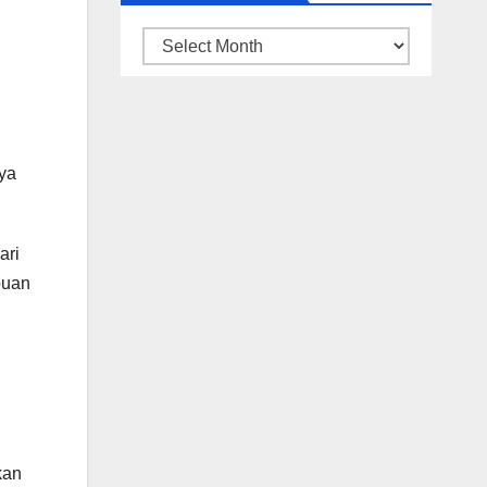
ARSIP
BERITA
ya
ari
puan
kan