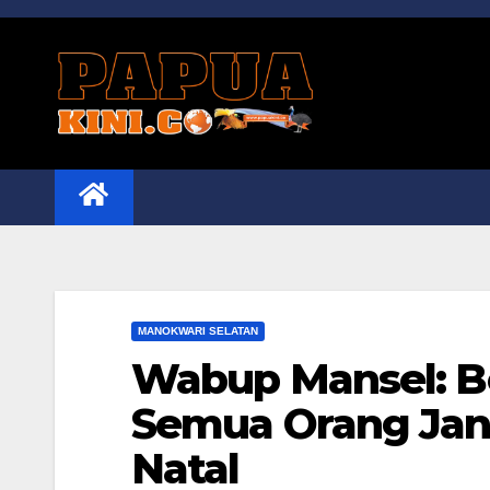
Skip
to
content
MANOKWARI SELATAN
Wabup Mansel: B
Semua Orang Jan
Natal