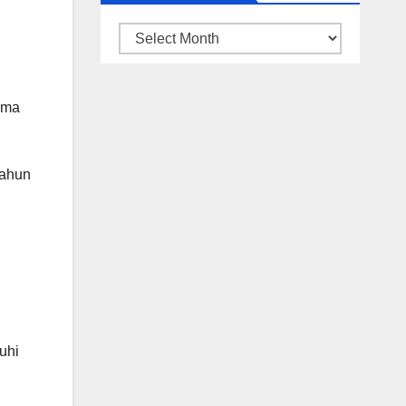
ARSIP
BERITA
ama
tahun
uhi