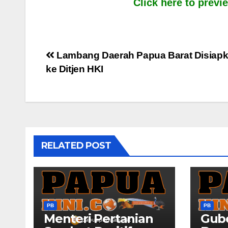
Click here to prev
Post
Lambang Daerah Papua Barat Disiap
ke Ditjen HKI
navigation
RELATED POST
PB
PB
Menteri Pertanian
Gub