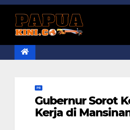
Skip
to
content
PB
Gubernur Sorot K
Kerja di Mansina