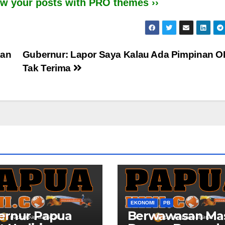
iew your posts with PRO themes ››
kan
Gubernur: Lapor Saya Kalau Ada Pimpinan 
Tak Terima
EKONOMI
PB
ernur Papua
Berwawasan Ma