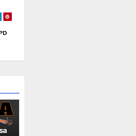
OPD
sa