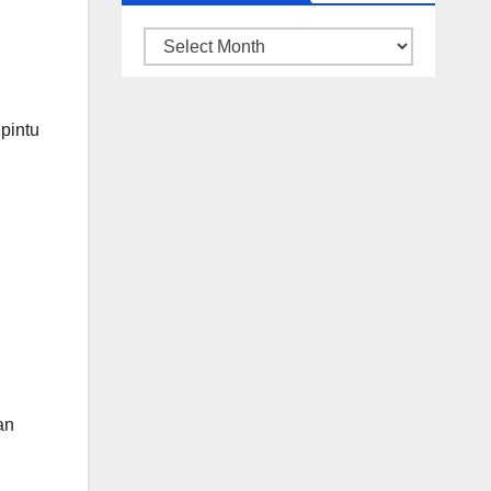
ARSIP
BERITA
pintu
an