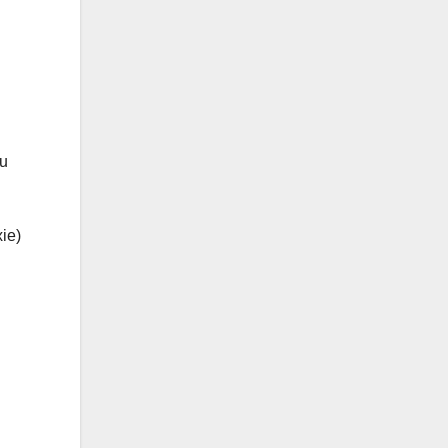
au
ie)