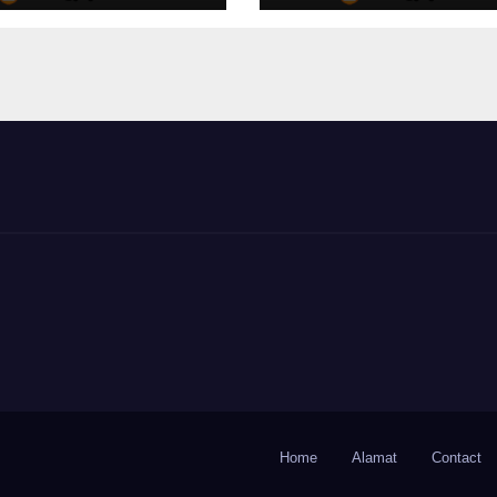
buah Manis
Manokwari
Home
Alamat
Contact