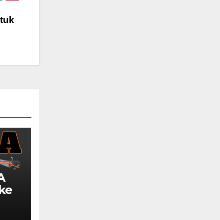
tuk
A
 ke