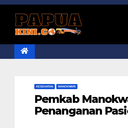
Skip
to
content
KESEHATAN
MANOKWARI
Pemkab Manokwar
Penanganan Pasi