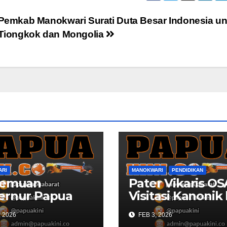
Pemkab Manokwari Surati Duta Besar Indonesia un
Tiongkok dan Mongolia
ARI
MANOKWARI
PENDIDIKAN
temuan
Pater Vikaris OS
ernur Papua
Visitasi Kanonik
t Dengan Duta
SMAS Katolik
, 2026
FEB 3, 2026
r Inggris
Villanova