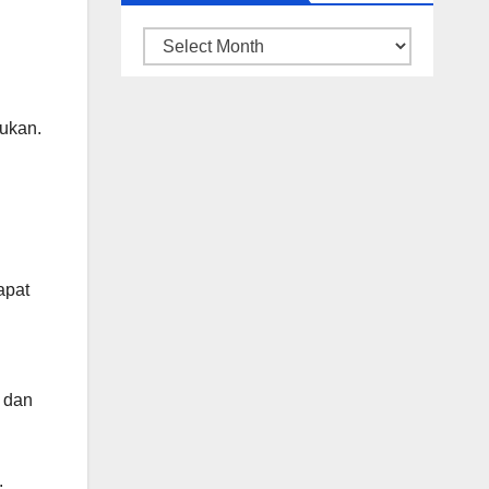
ARSIP
BERITA
ukan.
apat
 dan
.