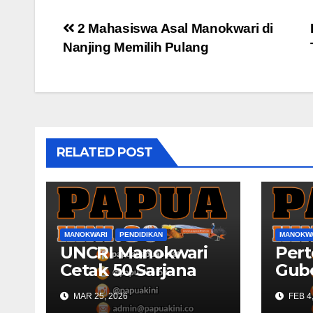
Post
2 Mahasiswa Asal Manokwari di
Nanjing Memilih Pulang
navigation
RELATED POST
MANOKWARI
PENDIDIKAN
MANOKW
UNCRI Manokwari
Per
Cetak 50 Sarjana
Gub
Hukum Baru
Bara
MAR 25, 2026
FEB 4
Besa