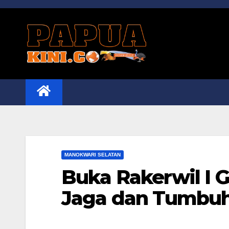
Skip
to
content
MANOKWARI SELATAN
Buka Rakerwil I 
Jaga dan Tumbuh