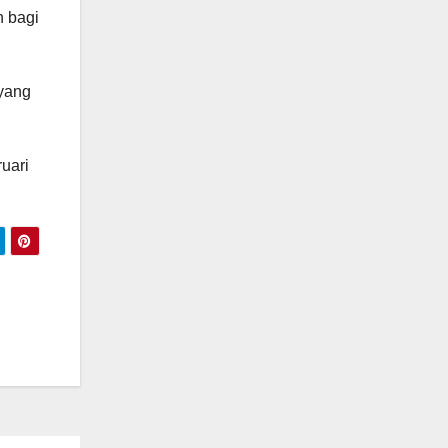
n bagi
 yang
uari