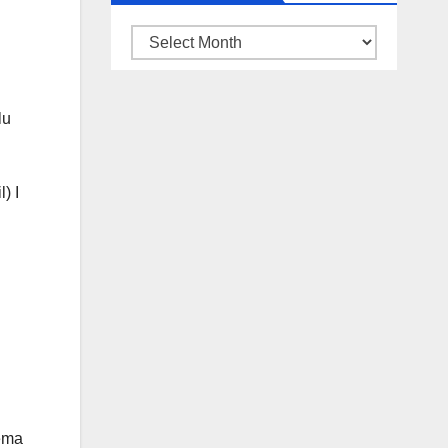
ARSIP
BERITA
lu
) I
tema