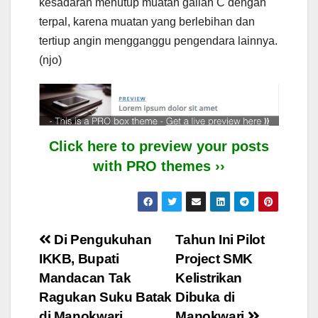
kesadaran menutup muatan galian C dengan
terpal, karena muatan yang berlebihan dan
tertiup angin mengganggu pengendara lainnya.
(njo)
Click here to preview your posts
with PRO themes ››
Post
Di Pengukuhan
Tahun Ini Pilot
IKKB, Bupati
Project SMK
navigation
Mandacan Tak
Kelistrikan
Ragukan Suku Batak
Dibuka di
di Manokwari
Manokwari