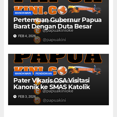
MANOKWARI
Pertemuan Gubernur Papua
Barat Dengan Duta Besar
Inggris Berbuah Manis
FEB 4, 2026
MANOKWARI
PENDIDIKAN
Pater Vikaris OSA Visitasi
Kanonik ke SMAS Katolik
Villanova Manokwari
FEB 3, 2026