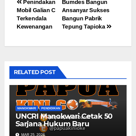
Post
Penindakan
Bumdes Bangun
Mobil Galian C
Ansanyar Sukses
navigation
Terkendala
Bangun Pabrik
Kewenangan
Tepung Tapioka
RELATED POST
MANOKWARI
PENDIDIKAN
UNCRI Manokwari Cetak 50
Sarjana Hukum Baru
MAR 25, 2026