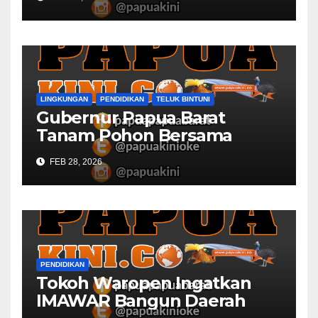
LINGKUNGAN
PENDIDIKAN
TELUK BINTUNI
Gubernur Papua Barat
Tanam Pohon Bersama
Civitas Academica
FEB 28, 2026
Universitas Muhammadiyah
PENDIDIKAN
Tokoh Waropen Ingatkan
IMAWAR Bangun Daerah