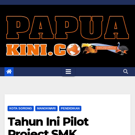
Skip
to
content
KOTA SORONG
MANOKWARI
PENDIDIKAN
Tahun Ini Pilot
Project SMK