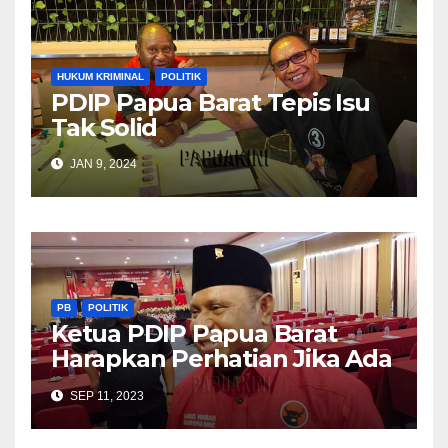
HUKUM KRIMINAL
POLITIK
PDIP Papua Barat Tepis Isu
Tak Solid
JAN 9, 2024
PB
POLITIK
Ketua PDIP Papua Barat
Harapkan Perhatian Jika Ada
Usulan Pergantian Penjabat
SEP 11, 2023
Gubernur