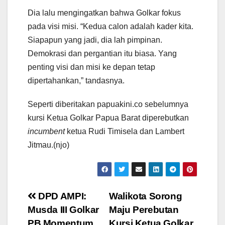
Dia lalu mengingatkan bahwa Golkar fokus
pada visi misi. “Kedua calon adalah kader kita.
Siapapun yang jadi, dia lah pimpinan.
Demokrasi dan pergantian itu biasa. Yang
penting visi dan misi ke depan tetap
dipertahankan,” tandasnya.
Seperti diberitakan papuakini.co sebelumnya
kursi Ketua Golkar Papua Barat diperebutkan
incumbent
ketua Rudi Timisela dan Lambert
Jitmau.(njo)
Post
DPD AMPI:
Walikota Sorong
Musda III Golkar
Maju Perebutan
navigation
PB Momentum
Kursi Ketua Golkar