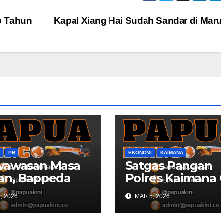
p Tahun
Kapal Xiang Hai Sudah Sandar di Mar
PB
EKONOMI
KAIMANA
wawasan Masa
Satgas Pangan
an, Bappeda
Polres Kaimana
a Barat
Harga dan Stok
, 2026
MAR 5, 2026
ultasi Publik
Bapok di Pasar
D 2027