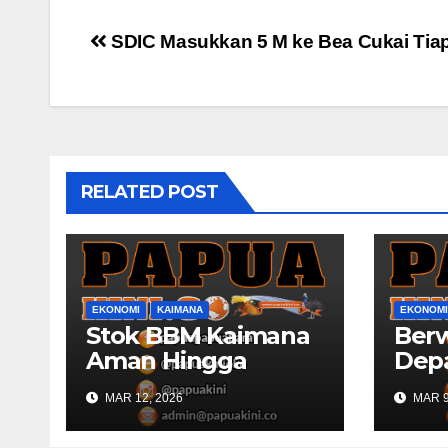
Post
SDIC Masukkan 5 M ke Bea Cukai Tia
navigation
RELATED POST
EKONOMI
KAIMANA
EKONOMI
Stok BBM Kaimana
Ber
Aman Hingga
Dep
Lebaran
Papu
MAR 12, 2026
MAR 9
Kons
RKP