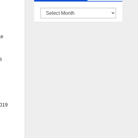
ARSIP
BERITA
ke
i
2019