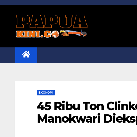
Skip
to
content
EKONOMI
45 Ribu Ton Clin
Manokwari Dieks