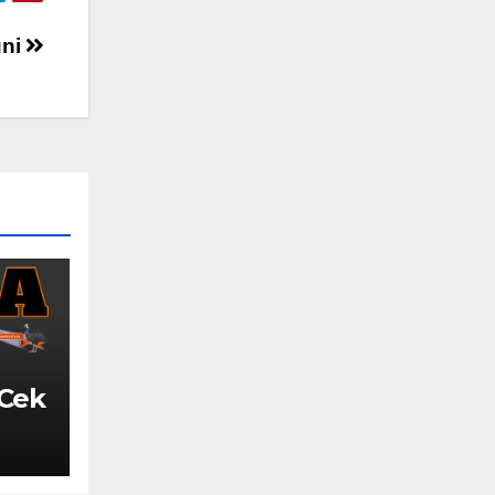
uni
 Cek