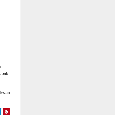
h
abrik
kwari