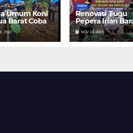
VIDEO
ua Umum Koni
Renovasi Tugu
a Barat Coba
Pepera Irian Bar
r Trabas
di Manokwari
5, 2022
NOV 10, 2021
sama
inggus
dacan