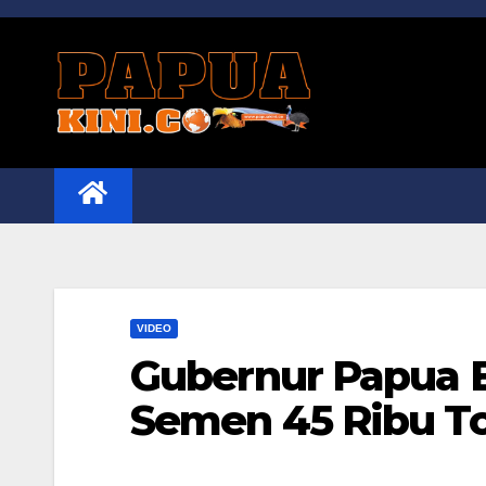
Skip
to
content
VIDEO
Gubernur Papua B
Semen 45 Ribu T