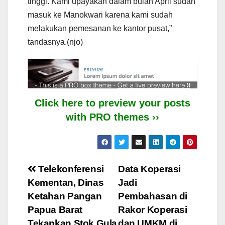
tinggi. Kami upayakan dalam bulan April sudah
masuk ke Manokwari karena kami sudah
melakukan pemesanan ke kantor pusat,”
tandasnya.(njo)
Click here to preview your posts
with PRO themes ››
Post
Telekonferensi
Data Koperasi
Kementan, Dinas
Jadi
navigation
Ketahan Pangan
Pembahasan di
Papua Barat
Rakor Koperasi
Tekankan Stok Gula
dan UMKM di