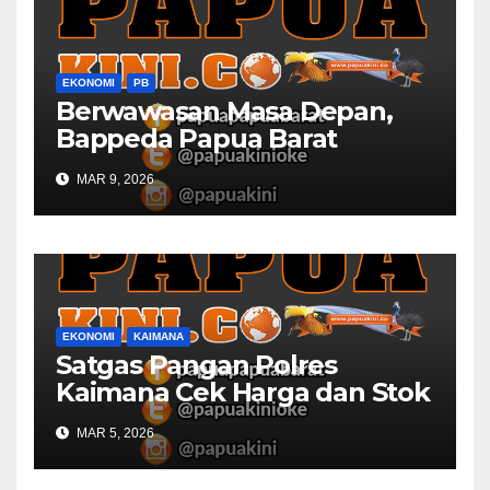
EKONOMI
PB
Berwawasan Masa Depan,
Bappeda Papua Barat
Konsultasi Publik RKPD 2027
MAR 9, 2026
EKONOMI
KAIMANA
Satgas Pangan Polres
Kaimana Cek Harga dan Stok
Bapok di Pasar
MAR 5, 2026