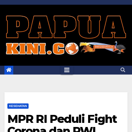
Skip
to
content
KESEHATAN
MPR RI Peduli Fight
Corona dan PWI