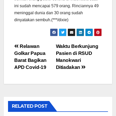
ini sudah mencapai 579 orang. Rinciannya 49
meninggal dunia dan 30 orang sudah
dinyatakan sembuh.(***/dixie)
Post
Relawan
Waktu Berkunjung
Golkar Papua
Pasien di RSUD
navigation
Barat Bagikan
Manokwari
APD Covid-19
Ditiadakan
RELATED POST