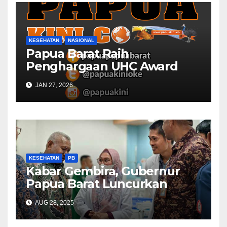
KESEHATAN
NASIONAL
Papua Barat Raih
Penghargaan UHC Award
BPJS Kesehatan
JAN 27, 2026
KESEHATAN
PB
Kabar Gembira, Gubernur
Papua Barat Luncurkan
Layanan Cuci Darah, Harap
AUG 28, 2025
BPJS Kesehatan Dukung