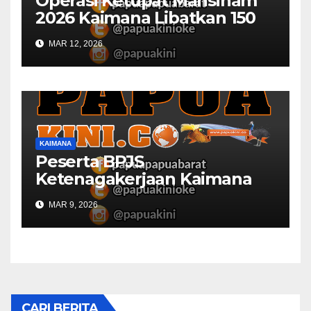
Operasi Ketupat Mansinam
2026 Kaimana Libatkan 150
Personil Gabungan
MAR 12, 2026
KAIMANA
Peserta BPJS
Ketenagakerjaan Kaimana
Berkurang 53 Persen di 2026
MAR 9, 2026
CARI BERITA