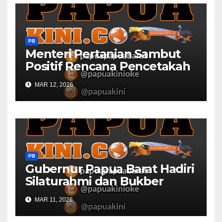
PB
Menteri Pertanian Sambut
Positif Rencana Pencetakah
Sawah dan Ladang di Papua
MAR 12, 2026
Barat
PB
Gubernur Papua Barat Hadiri
Silaturahmi dan Bukber
Bersama DPR RI dan
MAR 11, 2026
Mendagri di IPDN