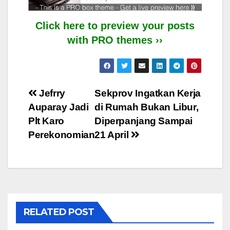
Click here to preview your posts
with PRO themes ››
Post
Jefrry
Sekprov Ingatkan Kerja
Auparay Jadi
di Rumah Bukan Libur,
navigation
Plt Karo
Diperpanjang Sampai
Perekonomian
21 April
RELATED POST