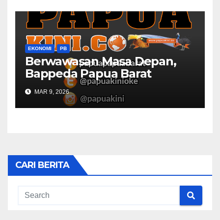
EKONOMI
PB
Berwawasan Masa Depan,
Bappeda Papua Barat
Konsultasi Publik RKPD 2027
MAR 9, 2026
CARI BERITA