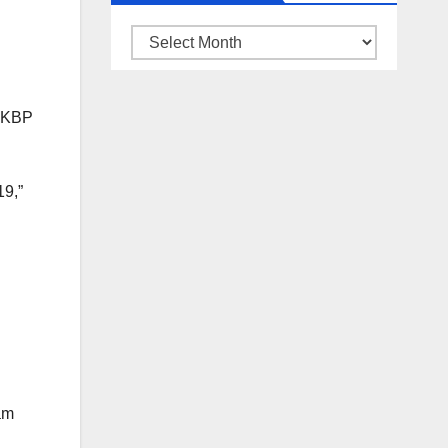
ARSIP
BERITA
 AKBP
19,”
am