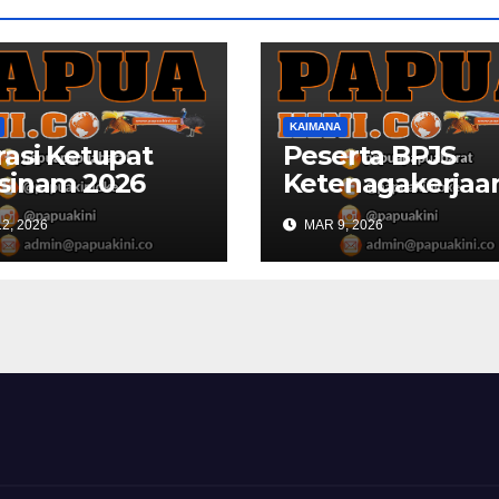
KAIMANA
asi Ketupat
Peserta BPJS
sinam 2026
Ketenagakerjaa
ana Libatkan
Kaimana Berkur
2, 2026
MAR 9, 2026
Personil
53 Persen di 202
ungan