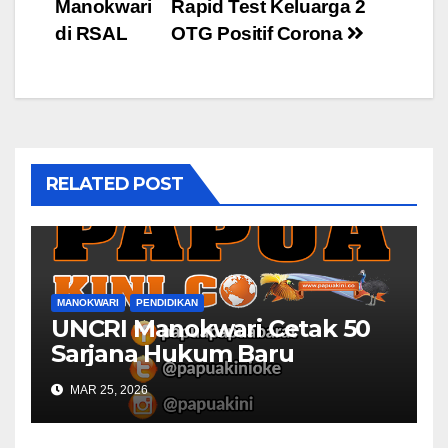
navigation
Manokwari
Rapid Test Keluarga 2
di RSAL
OTG Positif Corona
RELATED POST
MANOKWARI
PENDIDIKAN
UNCRI Manokwari Cetak 50
Sarjana Hukum Baru
MAR 25, 2026