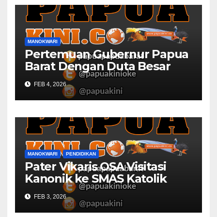
MANOKWARI
Pertemuan Gubernur Papua
Barat Dengan Duta Besar
Inggris Berbuah Manis
FEB 4, 2026
MANOKWARI
PENDIDIKAN
Pater Vikaris OSA Visitasi
Kanonik ke SMAS Katolik
Villanova Manokwari
FEB 3, 2026