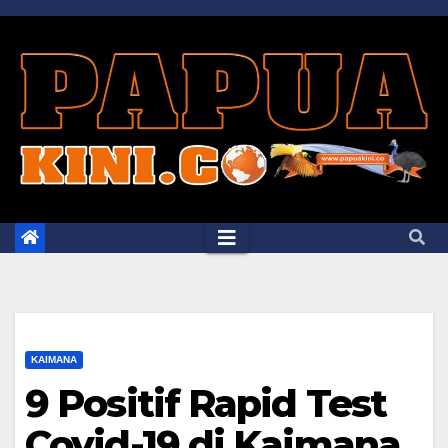
Skip
to
content
KAIMANA
9 Positif Rapid Test
Covid-19 di Kaimana