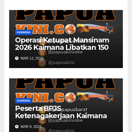
KAIMANA
Operasi Ketupat Mansinam
2026 Kaimana Libatkan 150
Personil Gabungan
MAR 12, 2026
KAIMANA
Peserta BPJS
Ketenagakerjaan Kaimana
Berkurang 53 Persen di 2026
MAR 9, 2026