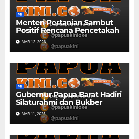
PB
Menteri Pertanian Sambut
Positif Rencana Pencetakah
Sawah dan Ladang di Papua
MAR 12, 2026
Barat
PB
Gubernur Papua Barat Hadiri
Silaturahmi dan Bukber
Bersama DPR RI dan
MAR 11, 2026
Mendagri di IPDN