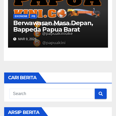
EKONOMI
PB
Berwawasan Masa Depan,
Bappeda Papua Barat
Konsultasi Publik RKPD 2027
MAR 9, 2026
CARI BERITA
ARSIP BERITA