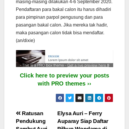
masing-masing dilakukan 4-6 September 2020.
Pendaftaran para bakal calon itu harus dihadiri
para pimpinan parpol pengusung dan para
pasangan bakal calon. Jika mereka tak hadir,
maka pasangan calon tidak bisa mendaftar.
(an/dixie)
Click here to preview your posts
with PRO themes ››
Post
Ratusan
Elysa Auri – Ferry
Pendukung
Auparay Siap Daftar
navigation
Sambut Auri-
Pilbup Wondama di