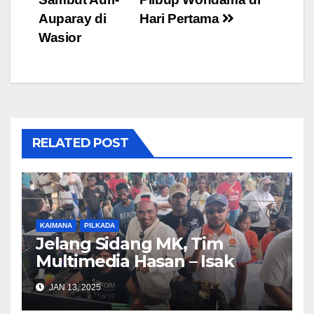
Auparay di
Hari Pertama
Wasior
RELATED POST
KAIMANA
PILKADA
Jelang Sidang MK, Tim
Multimedia Hasan – Isak
Imbau Pemuda Jaga
JAN 13, 2025
Kaimana Tetap Aman dan
Kondusif