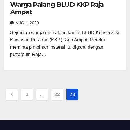
Warga Palang BLUD KKP Raja
Ampat
AUG 1, 2020
Sejumlah warga memalang kantor BLUD Konservasi
Kawasan Perairan (KKP) Raja Ampat. Mereka
meminta pimpinan instansi itu diganti dengan
putra/putri Raja…
Posts
1
…
22
23
pagination