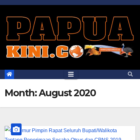
Skip
to
content
Month:
August 2020