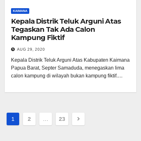
KAIMANA
Kepala Distrik Teluk Arguni Atas
Tegaskan Tak Ada Calon
Kampung Fiktif
AUG 29, 2020
Kepala Distrik Teluk Arguni Atas Kabupaten Kaimana
Papua Barat, Septer Samaduda, menegaskan lima
calon kampung di wilayah bukan kampung fiktif.…
Posts
1
2
…
23
pagination