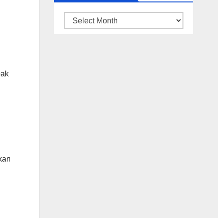
ARSIP
BERITA
pak
kan