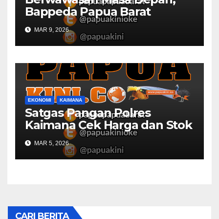
Bappeda Papua Barat
Konsultasi Publik RKPD 2027
MAR 9, 2026
EKONOMI
KAIMANA
Satgas Pangan Polres
Kaimana Cek Harga dan Stok
Bapok di Pasar
MAR 5, 2026
CARI BERITA