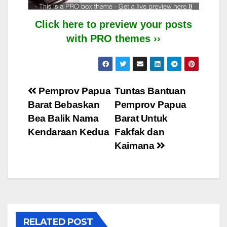
Click here to preview your posts
with PRO themes ››
Post
Pemprov Papua
Tuntas Bantuan
Barat Bebaskan
Pemprov Papua
navigation
Bea Balik Nama
Barat Untuk
Kendaraan Kedua
Fakfak dan
Kaimana
RELATED POST