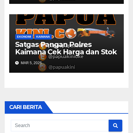
EKONOMI
KAIMANA
Satgas Pangan Polres
Kaimana Cek Harga dan Stok
Bapok di Pasar
MAR 5, 2026
CARI BERITA