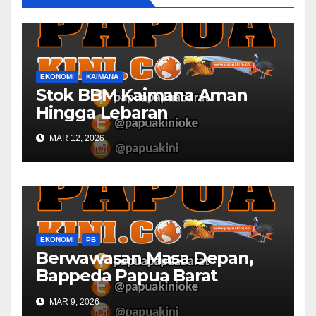
EKONOMI
KAIMANA
Stok BBM Kaimana Aman
Hingga Lebaran
MAR 12, 2026
EKONOMI
PB
Berwawasan Masa Depan,
Bappeda Papua Barat
Konsultasi Publik RKPD 2027
MAR 9, 2026