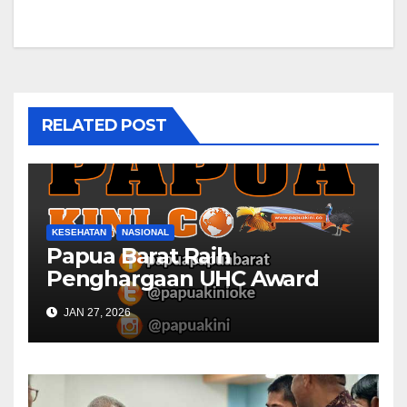
RELATED POST
KESEHATAN
NASIONAL
Papua Barat Raih
Penghargaan UHC Award
BPJS Kesehatan
JAN 27, 2026