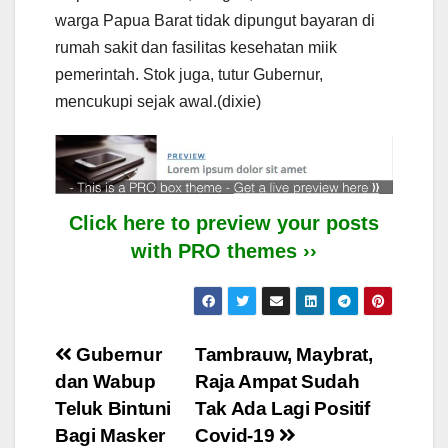
warga Papua Barat tidak dipungut bayaran di
rumah sakit dan fasilitas kesehatan miik
pemerintah. Stok juga, tutur Gubernur,
mencukupi sejak awal.(dixie)
Click here to preview your posts
with PRO themes ››
Post
Gubernur
Tambrauw, Maybrat,
dan Wabup
Raja Ampat Sudah
navigation
Teluk Bintuni
Tak Ada Lagi Positif
Bagi Masker
Covid-19