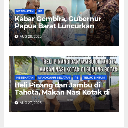
KESEHATAN
PB
Kabar Gembira, Gubernur
Papua Barat Luncurkan
Layanan Cuci Darah, Harap
AUG 28, 2025
BPJS Kesehatan Dukung
KESEHATAN
MANOKWARI SELATAN
PB
TELUK BINTUNI
Beli Pinang dan Jambu di
Tahota, Makan Nasi Kotak di
Gunung Botak
AUG 27, 2025