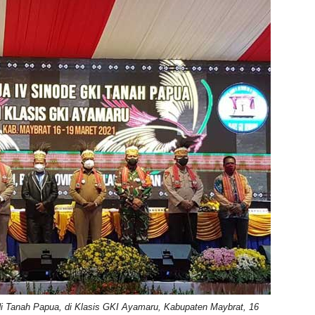
i Tanah Papua, di Klasis GKI Ayamaru, Kabupaten Maybrat, 16