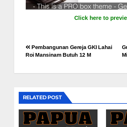
Click here to prev
Post
Pembangunan Gereja GKI Lahai
G
Roi Mansinam Butuh 12 M
M
navigation
RELATED POST