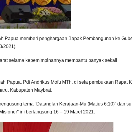
i Tanah Papua memberi penghargaan Bapak Pembangunan ke Gub
3/2021).
Barat selama kepemimpinannya membantu banyak sekali
ah Papua, Pdt Andrikus Mofu MTh, di sela pembukaan Rapat K
maru, Kabupaten Maybrat.
mengusung tema “Datanglah Kerajaan-Mu (Matius 6:10)” dan su
isioner” ini berlangsung 16 – 19 Maret 2021.