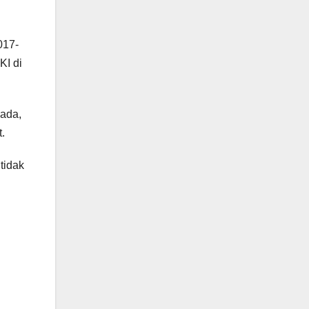
017-
KI di
 ada,
.
tidak