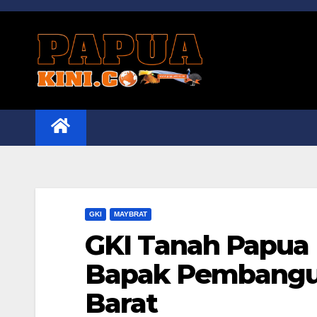
Skip
to
content
GKI
MAYBRAT
GKI Tanah Papua
Bapak Pembangu
Barat