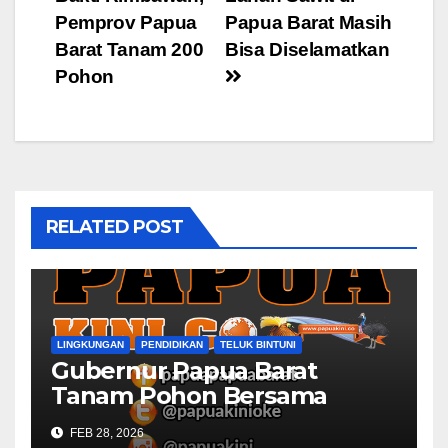
navigation
Pemprov Papua
Papua Barat Masih
Barat Tanam 200
Bisa Diselamatkan
Pohon
RELATED POST
LINGKUNGAN
PENDIDIKAN
TELUK BINTUNI
Gubernur Papua Barat
Tanam Pohon Bersama
Civitas Academica
FEB 28, 2026
Universitas Muhammadiyah