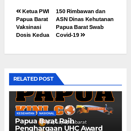
Post
Ketua PWI
150 Rimbawan dan
Papua Barat
ASN Dinas Kehutanan
navigation
Vaksinasi
Papua Barat Swab
Dosis Kedua
Covid-19
RELATED POST
KESEHATAN
NASIONAL
Papua Barat Raih
Penghargaan UHC Award