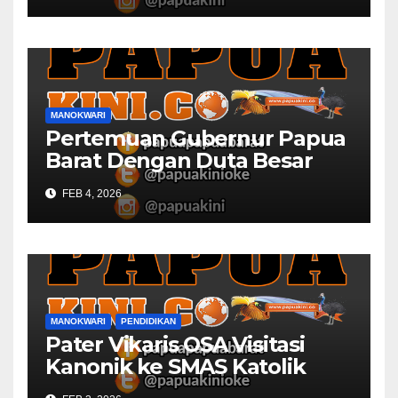
MANOKWARI
Pertemuan Gubernur Papua
Barat Dengan Duta Besar
Inggris Berbuah Manis
FEB 4, 2026
MANOKWARI
PENDIDIKAN
Pater Vikaris OSA Visitasi
Kanonik ke SMAS Katolik
Villanova Manokwari