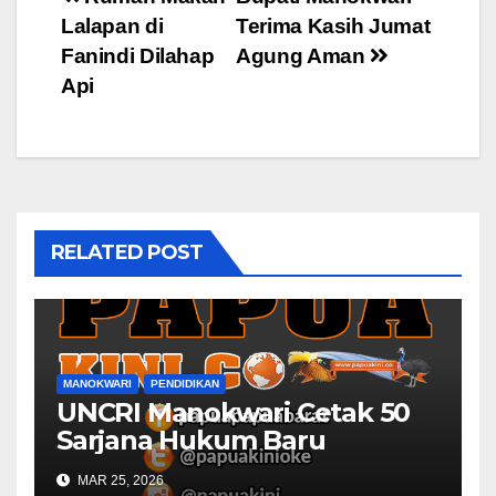
Post
Lalapan di
Terima Kasih Jumat
navigation
Fanindi Dilahap
Agung Aman
Api
RELATED POST
MANOKWARI
PENDIDIKAN
UNCRI Manokwari Cetak 50
Sarjana Hukum Baru
MAR 25, 2026