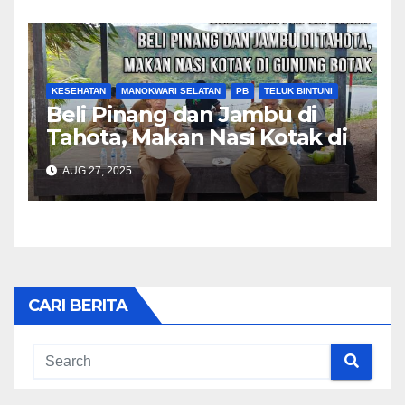
KESEHATAN
MANOKWARI SELATAN
PB
TELUK BINTUNI
Beli Pinang dan Jambu di
Tahota, Makan Nasi Kotak di
Gunung Botak
AUG 27, 2025
CARI BERITA