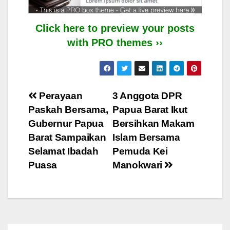
Click here to preview your posts
with PRO themes ››
Post
Perayaan
3 Anggota DPR
Paskah Bersama,
Papua Barat Ikut
navigation
Gubernur Papua
Bersihkan Makam
Barat Sampaikan
Islam Bersama
Selamat Ibadah
Pemuda Kei
Puasa
Manokwari