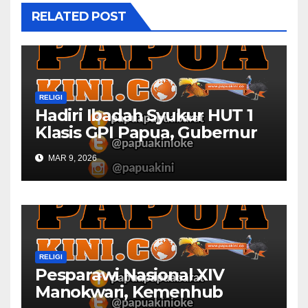
RELATED POST
RELIGI
Hadiri Ibadah Syukur HUT 1
Klasis GPI Papua, Gubernur
Papua Barat Ingatkan Peran
MAR 9, 2026
Gereja
RELIGI
Pesparawi Nasional XIV
Manokwari, Kemenhub