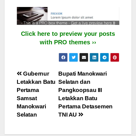
Click here to preview your posts
with PRO themes ››
Post
Gubernur
Bupati Manokwari
Letakkan Batu
Selatan dan
navigation
Pertama
Pangkoopsau III
Samsat
Letakkan Batu
Manokwari
Pertama Detasemen
Selatan
TNI AU