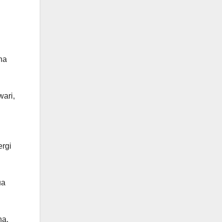
na
ari,
ergi
ua
na.