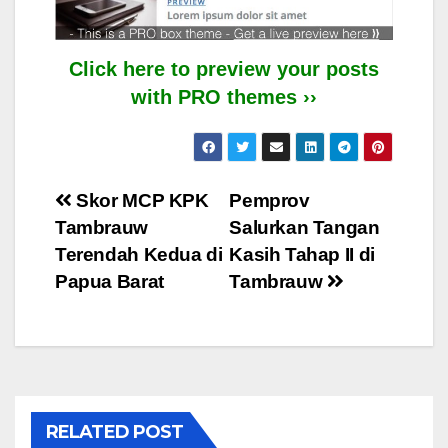
Click here to preview your posts
with PRO themes ››
Post
Skor MCP KPK
Pemprov
Tambrauw
Salurkan Tangan
navigation
Terendah Kedua di
Kasih Tahap II di
Papua Barat
Tambrauw
RELATED POST