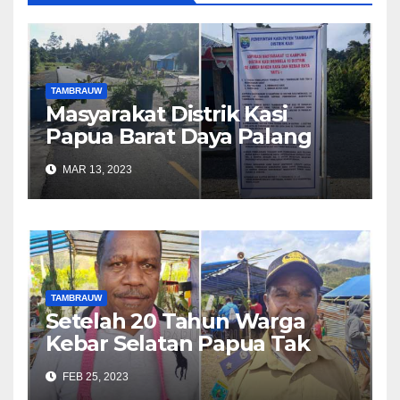
TAMBRAUW
Masyarakat Distrik Kasi
Papua Barat Daya Palang
Jalan
MAR 13, 2023
TAMBRAUW
Setelah 20 Tahun Warga
Kebar Selatan Papua Tak
Lagi Jalan Kaki Pikul Barang
FEB 25, 2023