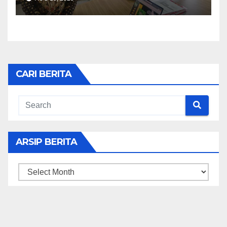
Kepunahan
CARI BERITA
ARSIP BERITA
ARSIP
BERITA