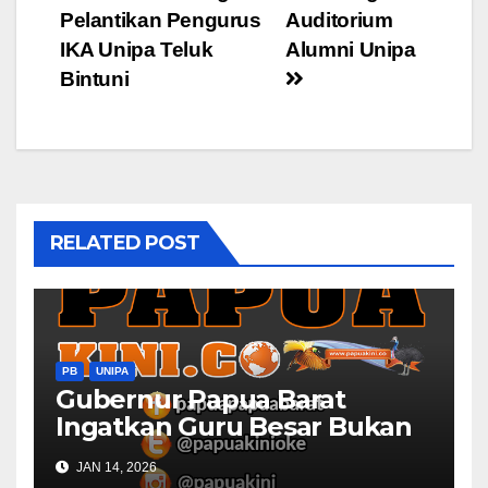
navigation
Pelantikan Pengurus
Auditorium
IKA Unipa Teluk
Alumni Unipa
Bintuni
RELATED POST
PB
UNIPA
Gubernur Papua Barat
Ingatkan Guru Besar Bukan
Semata Gelar Akademis
JAN 14, 2026