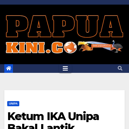
Skip
to
content
UNIPA
Ketum IKA Unipa
Bakal Lantik