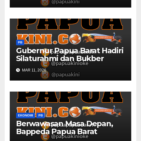
Barat
PB
Gubernur Papua Barat Hadiri
Silaturahmi dan Bukber
Bersama DPR RI dan
MAR 11, 2026
Mendagri di IPDN
EKONOMI
PB
Berwawasan Masa Depan,
Bappeda Papua Barat
Konsultasi Publik RKPD 2027