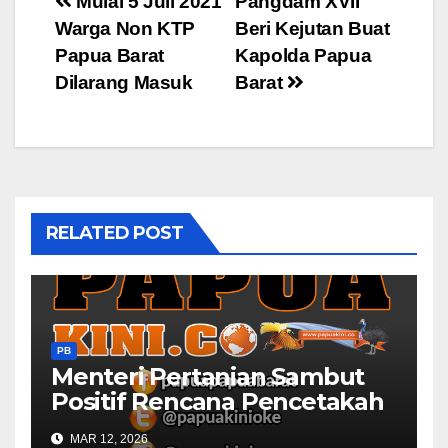
Post
Mulai 5 Juli 2021
Pangdam XVII
Warga Non KTP
Beri Kejutan Buat
navigation
Papua Barat
Kapolda Papua
Dilarang Masuk
Barat
RELATED POST
PB
Menteri Pertanian Sambut
Positif Rencana Pencetakah
Sawah dan Ladang di Papua
MAR 12, 2026