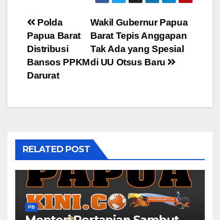
Post
Polda
Wakil Gubernur Papua
Papua Barat
Barat Tepis Anggapan
navigation
Distribusi
Tak Ada yang Spesial
Bansos PPKM
di UU Otsus Baru
Darurat
RELATED POST
PB
Menteri Pertanian Sambut