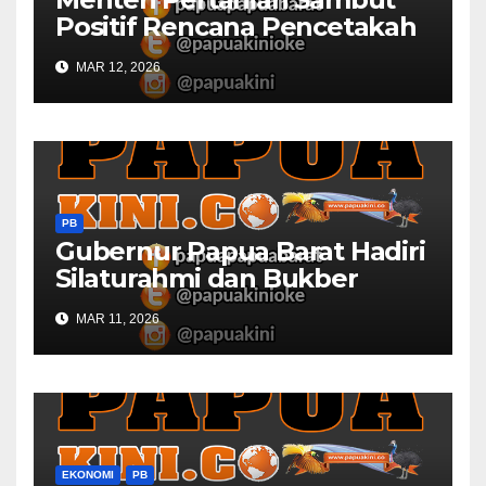
Positif Rencana Pencetakah
Sawah dan Ladang di Papua
MAR 12, 2026
Barat
PB
Gubernur Papua Barat Hadiri
Silaturahmi dan Bukber
Bersama DPR RI dan
MAR 11, 2026
Mendagri di IPDN
EKONOMI
PB