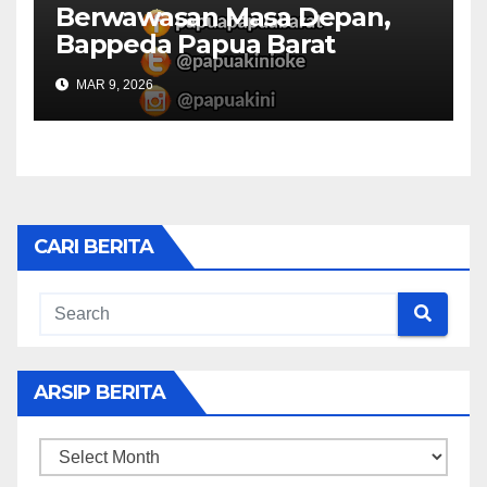
Berwawasan Masa Depan,
Bappeda Papua Barat
Konsultasi Publik RKPD 2027
MAR 9, 2026
CARI BERITA
ARSIP BERITA
ARSIP
BERITA