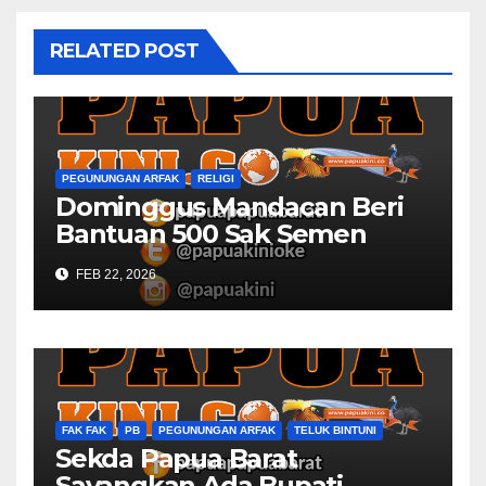
RELATED POST
PEGUNUNGAN ARFAK
RELIGI
Dominggus Mandacan Beri
Bantuan 500 Sak Semen
GPKAI Yerusalem Mbondidip
FEB 22, 2026
FAK FAK
PB
PEGUNUNGAN ARFAK
TELUK BINTUNI
Sekda Papua Barat
Sayangkan Ada Bupati