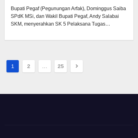
Bupati Pegaf (Pegunungan Arfak), Dominggus Saiba
SPdK MSi, dan Wakil Bupati Pegaf, Andy Salabai
SKM, menyerahkan SK 5 Pelaksana Tugas…
Posts
1
2
…
25
pagination