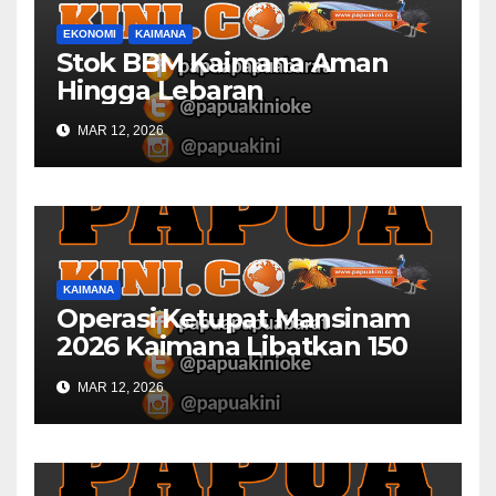
EKONOMI
KAIMANA
Stok BBM Kaimana Aman
Hingga Lebaran
MAR 12, 2026
KAIMANA
Operasi Ketupat Mansinam
2026 Kaimana Libatkan 150
Personil Gabungan
MAR 12, 2026