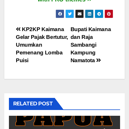
Post
KP2KP Kaimana
Bupati Kaimana
Gelar Pajak Bertutur,
dan Raja
navigation
Umumkan
Sambangi
Pemenang Lomba
Kampung
Puisi
Namatota
RELATED POST