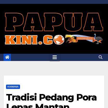
Skip
to
content
KAIMANA
Tradisi Pedang Pora
Lepas Mantan