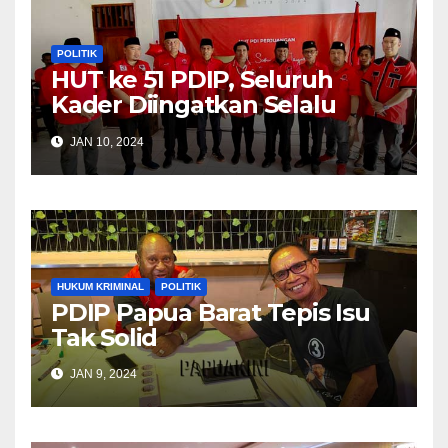
POLITIK
HUT ke 51 PDIP, Seluruh
Kader Diingatkan Selalu
Komunikasi Dengan
JAN 10, 2024
Masyarakat
HUKUM KRIMINAL
POLITIK
PDIP Papua Barat Tepis Isu
Tak Solid
JAN 9, 2024