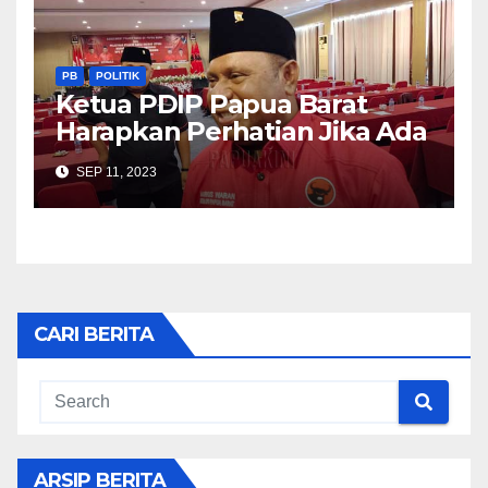
PB
POLITIK
Ketua PDIP Papua Barat
Harapkan Perhatian Jika Ada
Usulan Pergantian Penjabat
SEP 11, 2023
Gubernur
CARI BERITA
ARSIP BERITA