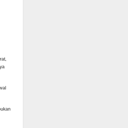
at,
nya
wal
bukan