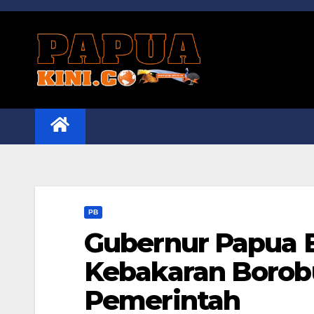
Skip
to
content
PB
Gubernur Papua B
Kebakaran Borob
Pemerintah