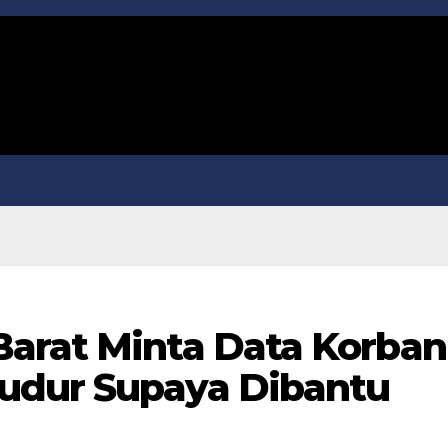
arat Minta Data Korban
udur Supaya Dibantu