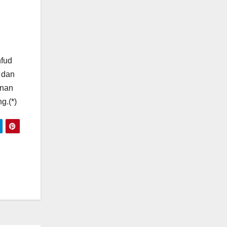
hfud
 dan
unan
g.(*)