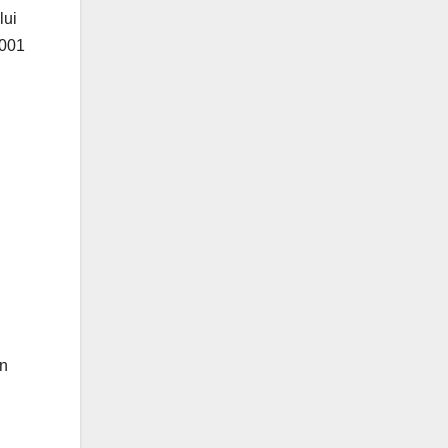
lui
2001
un