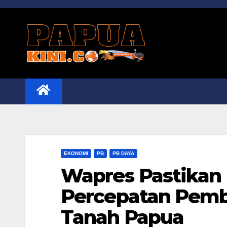
Skip
to
content
EKONOMI
PB
PB DAYA
Wapres Pastikan
Percepatan Pemb
Tanah Papua