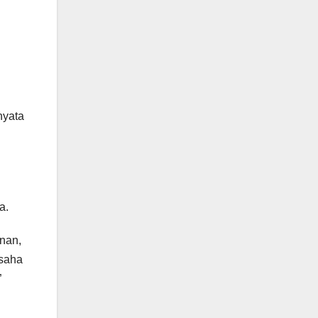
nyata
a.
nan,
usaha
”