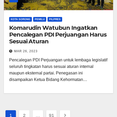
KOTA SORONG
PEMILU
PILPRES
Komarudin Watubun Ingatkan
Pencalegan PDI Perjuangan Harus
Sesuai Aturan
MAR 26, 2023
Pencalegan PDI Perjuangan untuk lembaga legislatif
seluruh tingkatan harus sesuai aturan internal
maupun eksternal partai. Penegasan ini
disampaikan Ketua Bidang Kehormatan…
Posts
1
2
…
91