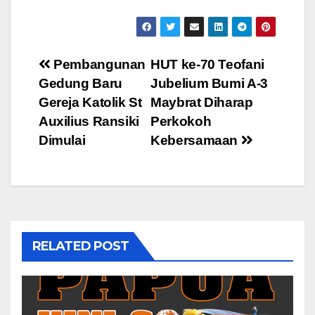
Post
Pembangunan
HUT ke-70 Teofani
Gedung Baru
Jubelium Bumi A-3
navigation
Gereja Katolik St
Maybrat Diharap
Auxilius Ransiki
Perkokoh
Dimulai
Kebersamaan
RELATED POST