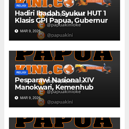
RELIGI
Hadiri Ibadah Syukur HUT 1
Klasis GPI Papua, Gubernur
Papua Barat Ingatkan Peran
MAR 9, 2026
Gereja
RELIGI
Pesparawi Nasional XIV
Manokwari, Kemenhub
Sediakan Dua Kapal
MAR 9, 2026