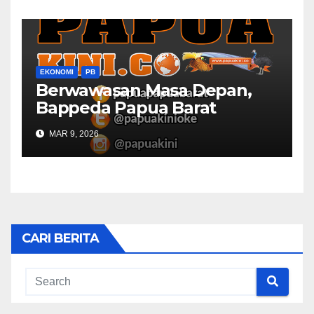
EKONOMI
PB
Berwawasan Masa Depan,
Bappeda Papua Barat
Konsultasi Publik RKPD 2027
MAR 9, 2026
CARI BERITA