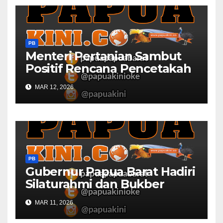
PB
Menteri Pertanian Sambut
Positif Rencana Pencetakah
Sawah dan Ladang di Papua
MAR 12, 2026
Barat
PB
Gubernur Papua Barat Hadiri
Silaturahmi dan Bukber
Bersama DPR RI dan
MAR 11, 2026
Mendagri di IPDN