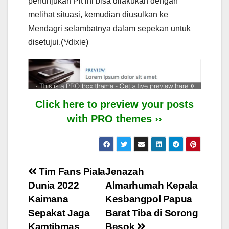
penunjukan Plt ini bisa dilakukan dengan
melihat situasi, kemudian diusulkan ke
Mendagri selambatnya dalam sepekan untuk
disetujui.(*/dixie)
Click here to preview your posts
with PRO themes ››
Post
Tim Fans Piala
Jenazah
Dunia 2022
Almarhumah Kepala
navigation
Kaimana
Kesbangpol Papua
Sepakat Jaga
Barat Tiba di Sorong
Kamtibmas
Besok