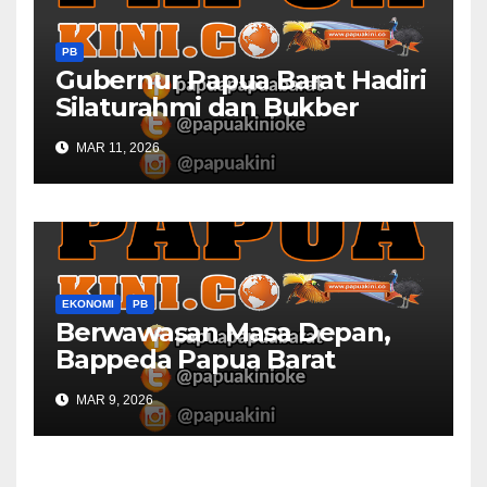
PB
Gubernur Papua Barat Hadiri
Silaturahmi dan Bukber
Bersama DPR RI dan
MAR 11, 2026
Mendagri di IPDN
EKONOMI
PB
Berwawasan Masa Depan,
Bappeda Papua Barat
Konsultasi Publik RKPD 2027
MAR 9, 2026