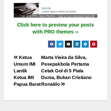
Click here to preview your posts
with PRO themes ››
Post
Ketua
Marta Vieira da Silva,
Umum IMI
Pesepakbola Pertama
navigation
Lantik
Cetak Gol di 5 Piala
Ketua IMI
Dunia, Bukan Cristiano
Papua Barat
Ronaldo