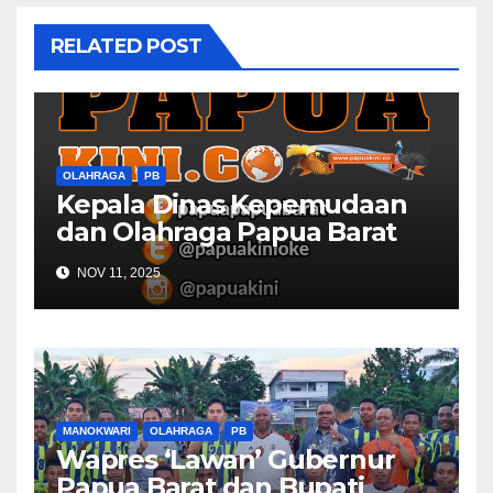
RELATED POST
OLAHRAGA
PB
Kepala Dinas Kepemudaan
dan Olahraga Papua Barat
Selaraskan Program Dengan
NOV 11, 2025
DBON
MANOKWARI
OLAHRAGA
PB
Wapres ‘Lawan’ Gubernur
Papua Barat dan Bupati